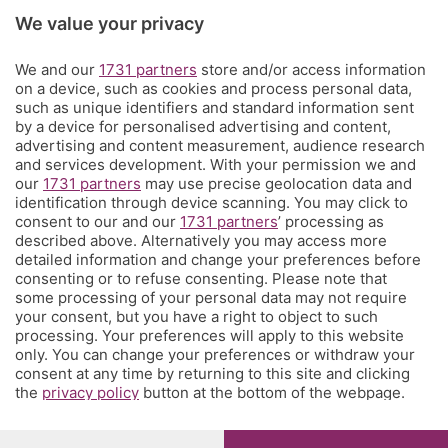
We value your privacy
Skille1000
Skille2000
We and our
1731 partners
store and/or access information
Skille Stories
on a device, such as cookies and process personal data,
Settori
such as unique identifiers and standard information sent
by a device for personalised advertising and content,
Tendenze
advertising and content measurement, audience research
Focus
and services development. With your permission we and
Archivio
our
1731 partners
may use precise geolocation data and
Redpapers
identification through device scanning. You may click to
consent to our and our
1731 partners
’ processing as
Logistica
described above. Alternatively you may access more
Chi siamo
detailed information and change your preferences before
consenting or to refuse consenting. Please note that
some processing of your personal data may not require
your consent, but you have a right to object to such
processing. Your preferences will apply to this website
only. You can change your preferences or withdraw your
consent at any time by returning to this site and clicking
© COPYRIGHT 2026 - S.E.S.A.A.B. S.p.a. con sede in Viale
the
privacy policy
button at the bottom of the webpage.
Papa Giovanni XXIII, 118 24121 Bergamo - E' vietata la
riproduzione anche parziale
Iscritta al Registro Imprese di Bergamo al n.243762 |