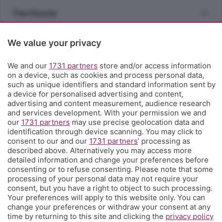
Territorio
Servizi
We value your privacy
We and our
1731 partners
store and/or access information
Chi Siamo
on a device, such as cookies and process personal data,
such as unique identifiers and standard information sent by
a device for personalised advertising and content,
Community
advertising and content measurement, audience research
and services development. With your permission we and
our
1731 partners
may use precise geolocation data and
Network
identification through device scanning. You may click to
consent to our and our
1731 partners
’ processing as
described above. Alternatively you may access more
detailed information and change your preferences before
consenting or to refuse consenting. Please note that some
processing of your personal data may not require your
© COPYRIGHT 2026 - S.E.S.A.A.B. S.p.a. con sede in Viale
consent, but you have a right to object to such processing.
Papa Giovanni XXIII, 118 24121 Bergamo - E' vietata la
Your preferences will apply to this website only. You can
riproduzione anche parziale
change your preferences or withdraw your consent at any
Iscritta al Registro Imprese di Bergamo al n.243762 |
time by returning to this site and clicking the
privacy policy
Capitale sociale Euro 10.000.000 i.v.