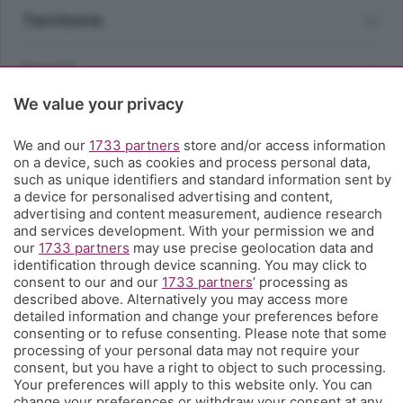
Territorio
Servizi
We value your privacy
Chi Siamo
We and our
1733 partners
store and/or access information
on a device, such as cookies and process personal data,
Community
such as unique identifiers and standard information sent by
a device for personalised advertising and content,
advertising and content measurement, audience research
Network
and services development. With your permission we and
our
1733 partners
may use precise geolocation data and
identification through device scanning. You may click to
consent to our and our
1733 partners
’ processing as
described above. Alternatively you may access more
detailed information and change your preferences before
consenting or to refuse consenting. Please note that some
© COPYRIGHT 2026 - S.E.S.A.A.B. S.p.a. con sede in Viale
processing of your personal data may not require your
Papa Giovanni XXIII, 118 24121 Bergamo - E' vietata la
riproduzione anche parziale
consent, but you have a right to object to such processing.
Iscritta al Registro Imprese di Bergamo al n.243762 |
Your preferences will apply to this website only. You can
Capitale sociale Euro 10.000.000 i.v.
change your preferences or withdraw your consent at any