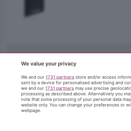
Sezioni
Territor
We value your privacy
Cronaca
Bergamo C
We and our
1731 partners
store and/or access informa
Sport
Pianura
sent by a device for personalised advertising and c
Economia
Val Bremb
we and our
1731 partners
may use precise geolocation
processing as described above. Alternatively you ma
Cultura e Spettacoli
Valli Seria
note that some processing of your personal data may n
Eventi
Hinterlan
website only. You can change your preferences or wit
Cinema
Val Calepi
webpage.
Video
Isola e Va
Podcast
Val Cavall
Dossier
Valle Ima