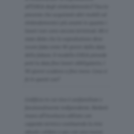
all'ENEA degli elettrodomestici? Faccio
presente che acquisterò altri mobili ed
elettrodomestici più avanti in quanto i
lavori non sono ancora terminati. Mi è
stato detto che la segnalazione deve
essere fatta entro 90 giorni dalla data
della fattura. Il modello ENEA prevede
però la data fine lavori obbligatoria. I
90 giorni scadono a fine mese. Cosa si
fa in questi casi?
L'edificio in cui vivo è unifamiliare e
funzionalmente indipendente. Metterò
mano all'involucro edilizio con
cappotto termico sostituendo la mia
attuale caldaia a gas con una nuova