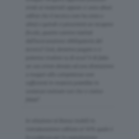
errati ai materiali oppure ci sono abusi
edilizi che il tecnico non ha visto o
altro) e quindi ci presenterà un recupero
fiscale, quanto saremo tutelati
dall'assicurazione obbligatoria del
tecnico? Cioè, dovremo pagare e ci
potremo rivalere su di esso? O di fatto
un suo errore dovuto ad una distrazione
o magari alle competenze non
sufficienti in materia potrebbe in
sostanza rovinare noi che ci siamo
fidati?
In relazione al Bonus mobili in
ristrutturazione edilizia al 50% quale è
la scadenza per la segnalazione