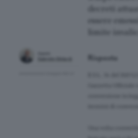
decreti attu
essere emessi
limite invali
Esperto
Risposta
Gabriele Ghilardi
Amministratore Delegato ING srl
Il D.L. 34 del 19/0
Gazzetta Ufficiale 
conversione in leg
termini di conversi
Una volta convertit