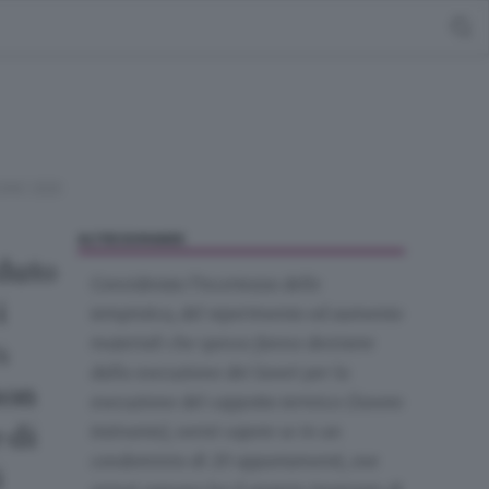
UGNO 2020
ALTRE DOMANDE
aduto
Considerata l’incertezza delle
i
tempistica, del reperimento ed aumento
materiali che spesso fanno desistere
%
dalla esecuzione dei lavori per la
non
esecuzione del cappotto termico (lavoro
 di
trainante), vorrei sapere se in un
condominio di 20 appartamenti, ove
i