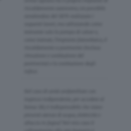
ormai ognuno ha il proprio impianto di
riscaldamento autonomo, sia possibile
avvalendosi del 110% realizzare i
seguenti lavori, ma utilizzando come
trainante solo la pompa di calore e,
come trainati, l’impianto fotovoltaico, il
riscaldamento a pavimento (inclusa
rimozione e sostituzione del
pavimento) e la sostituzione degli
infissi.
Nel caso di unità unifamiliare con
ingresso indipendente, per accedere al
bonus 110, è indispensabile che siano
presenti utenze di acqua, elettricità e
allaccio in fogna? Nel mio caso il
collegamento alla rete fognaria è