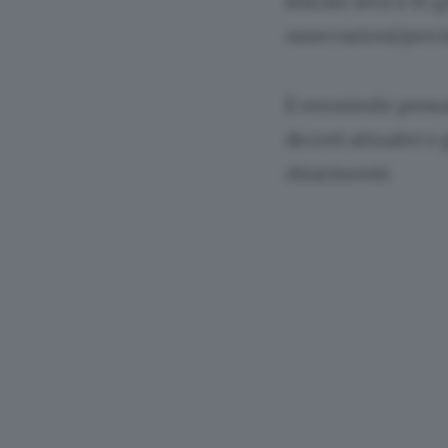
Entrate avrà a 30 g
osservazioni/preci
È verosimile pensar
decreti attuativi e
chiarimenti.