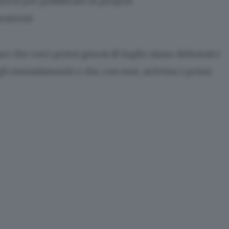
iorni per pubblicare le proprie
sazioni.
e che con i primi giorni di luglio siano delineati i
 gli emendamenti e che, con essi, arrivino i primi