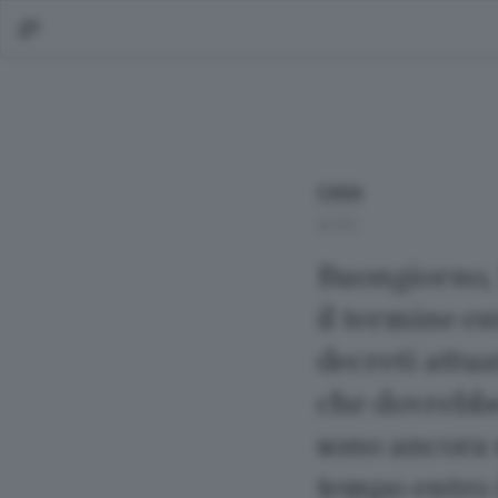
CASA
ALTRO
Buongiorno, 
il termine en
decreti attu
che dovrebbe
sono ancora 
tempo entro 