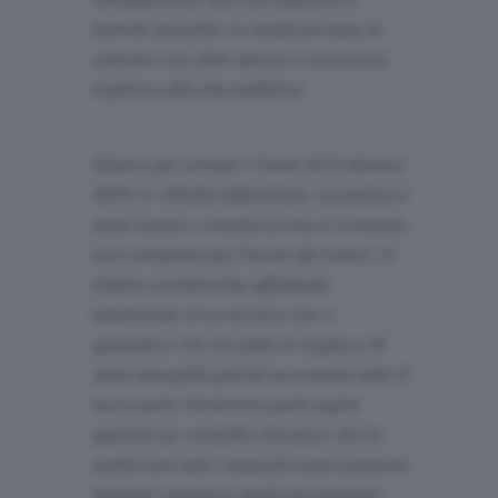
tramite pozzetto su strada privata, in
comune con altre utenze e successivo
ingresso alla rete pubblica.
Stiamo per avviare i lavori di Ecobonus
110% in villetta bifamiliare. La pratica è
stata lunga e complessa ma si è trovata
una soluzione per l'avvio dei lavori. Ci
stiamo ovviamente affidando
totalmente al ns tecnico che ci
garantisce che sia tutto in regola e di
stare tranquilli perché assevererà tutto il
necessario. Vorremmo però capire:
qualora un controllo rilevasse che in
realtà non tutti i requisiti erano presenti
(magari vengono applicati prezziari