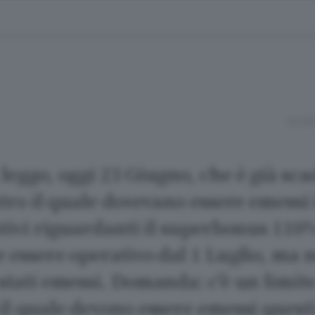
29 GI
leggo, oggi 23 Giugno, che è già sc
tro il quale dovevano essere emessi 
ativi riguardanti il superbonus 110
 essere operativo dal 1 Luglio, ma 
stati emessi. Domanda: c'è un limite
il quale devono essere emessi quest