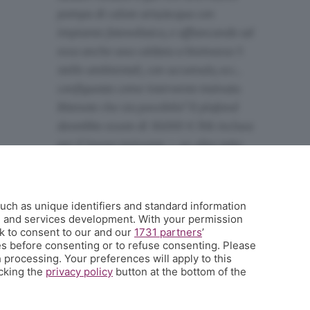
pompa di calore aria/acqua con
impianto fotovoltaico, e affiancando ad
essa anche una caldaia a biomassa 5
stelle ambientali, con accumulo, ecc...
configurata come intervento trainato.
Ritenete che sia possibile? Il plafond
dovrebbe essere di 30.000 € IVA inclusa
per il lavoro trainante + un altro tetto
massimo di detrazione di ulteriori
30.000 € per la biomassa trainata.
Corretto?
uch as unique identifiers and standard information
h and services development. With your permission
k to consent to our and our
1731 partners
’
s before consenting or to refuse consenting. Please
 processing. Your preferences will apply to this
icking the
privacy policy
button at the bottom of the