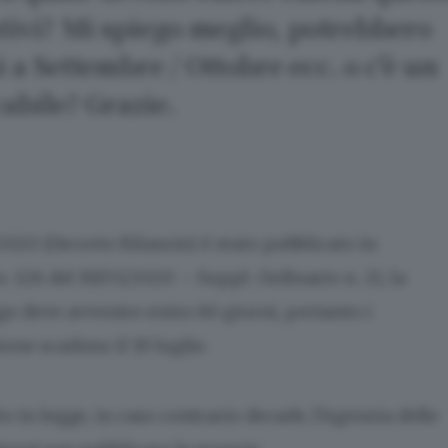
ativi? Mi spiego meglio, potrebbero
 a Settembre / Ottobre ecc. o c'è un
cabile? Grazie.
5/2020 (Decreto Rilancio) è stato pubblicato in
n. 128 del 19/05/2020 – Suppl. Ordinario n. 21, la
ge deve avvenire entro 60 giorni, pertanto i
one scadono il 19 luglio.
o in legge, in caso contrario decade, l’Agenzia delle