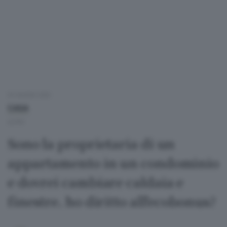
29 GIUGNO 2020
CASA
ALTRO
Sono la proprietaria di un
appartamento in un condominio
e dovrei cambiare caldaia e
finestre. ho diritto all'ecobonus?