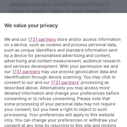
dettagliato calendario di eventi riguardanti l'arte, il
cinema, la musica, il teatro, lo sport, l'outdoor, il
food&drink, la famiglia, i festival, le rassegne e le
We value your privacy
sagre. E un webmagazine che ogni giorno propone
articoli di approfondimento, interviste, mini-guide,
We and our
1731 partners
store and/or access information
fotogallery e video.
Cosa succede a Bergamo.
on a device, such as cookies and process personal data,
such as unique identifiers and standard information sent
Contatti
by a device for personalised advertising and content,
Informazioni:
info@eppen.it
- 035.358754
advertising and content measurement, audience research
Redazione:
redazione@eppen.it
and services development. With your permission we and
Pubblicità:
commerciale@eppen.it
our
1731 partners
may use precise geolocation data and
identification through device scanning. You may click to
Per proporre il tuo evento
clicca qui
consent to our and our
1731 partners
’ processing as
described above. Alternatively you may access more
detailed information and change your preferences before
consenting or to refuse consenting. Please note that
some processing of your personal data may not require
your consent, but you have a right to object to such
processing. Your preferences will apply to this website
© COPYRIGHT 2026 - S.E.S.A.A.B. S.p.a. con sede in Viale Papa
only. You can change your preferences or withdraw your
Giovanni XXIII, 118 24121 Bergamo - E' vietata la riproduzione
consent at any time by returning to this site and clicking
anche parziale