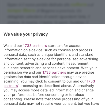
cultura
Eppen è il nuovo portale dedicato alla
e al
tempo libero
di Bergamo e provincia. Un
dettagliato calendario di eventi riguardanti l'arte, il
cinema, la musica, il teatro, lo sport, l'outdoor, il
food&drink, la famiglia, i festival, le rassegne e le
We value your privacy
sagre. E un webmagazine che ogni giorno propone
articoli di approfondimento, interviste, mini-guide,
We and our
1733 partners
store and/or access
fotogallery e video.
Cosa succede a Bergamo.
information on a device, such as cookies and process
personal data, such as unique identifiers and standard
Contatti
information sent by a device for personalised advertising
Informazioni:
info@eppen.it
- 035.358754
and content, advertising and content measurement,
Redazione:
redazione@eppen.it
audience research and services development. With your
Pubblicità:
commerciale@eppen.it
permission we and our
1733 partners
may use precise
geolocation data and identification through device
Per proporre il tuo evento
clicca qui
scanning. You may click to consent to our and our
1733
partners
’ processing as described above. Alternatively
you may access more detailed information and change
your preferences before consenting or to refuse
consenting. Please note that some processing of your
personal data may not require your consent, but you have