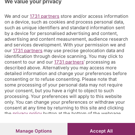
We value your privacy
sagre. E un webmagazine che ogni giorno propone
articoli di approfondimento, interviste, mini-guide,
We and our
1731 partners
store and/or access information
fotogallery e video.
Cosa succede a Bergamo.
on a device, such as cookies and process personal data,
such as unique identifiers and standard information sent
Contatti
by a device for personalised advertising and content,
Informazioni:
info@eppen.it
- 035.358754
advertising and content measurement, audience research
Redazione:
redazione@eppen.it
and services development. With your permission we and
Pubblicità:
commerciale@eppen.it
our
1731 partners
may use precise geolocation data and
identification through device scanning. You may click to
Per proporre il tuo evento
clicca qui
consent to our and our
1731 partners
’ processing as
described above. Alternatively you may access more
detailed information and change your preferences before
consenting or to refuse consenting. Please note that
some processing of your personal data may not require
your consent, but you have a right to object to such
processing. Your preferences will apply to this website
© COPYRIGHT 2026 - S.E.S.A.A.B. S.p.a. con sede in Viale Papa
only. You can change your preferences or withdraw your
Giovanni XXIII, 118 24121 Bergamo - E' vietata la riproduzione
consent at any time by returning to this site and clicking
anche parziale
Iscritta al Registro Imprese di Bergamo al n.243762 | Capitale
the
privacy policy
button at the bottom of the webpage.
sociale Euro 10.000.000 i.v.
Manage Options
Accept All