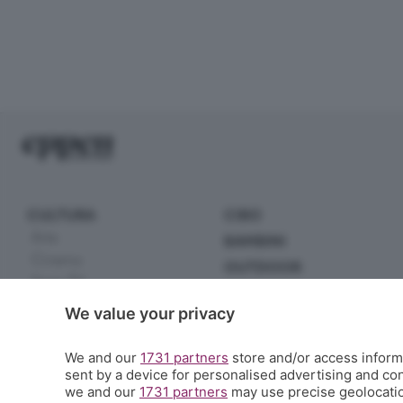
CULTURA
CIBO
Arte
BAMBINI
Cinema
OUTDOOR
Serie TV
EXTRA
Incontri
We value your privacy
Scuola
Letteratura
Sport
Musica
We and our
1731 partners
store and/or access informa
Tecnologia
sent by a device for personalised advertising and c
Spettacoli
Handmade
we and our
1731 partners
may use precise geolocation
Teatro