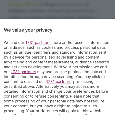
tempo libero
di Bergamo e provincia. Un
dettagliato calendario di eventi riguardanti l'arte, il
cinema, la musica, il teatro, lo sport, l'outdoor, il
food&drink, la famiglia, i festival, le rassegne e le
We value your privacy
sagre. E un webmagazine che ogni giorno propone
articoli di approfondimento, interviste, mini-guide,
We and our
1731 partners
store and/or access information
fotogallery e video.
Cosa succede a Bergamo.
on a device, such as cookies and process personal data,
such as unique identifiers and standard information sent
Contatti
by a device for personalised advertising and content,
Informazioni:
info@eppen.it
- 035.358754
advertising and content measurement, audience research
Redazione:
redazione@eppen.it
and services development. With your permission we and
Pubblicità:
commerciale@eppen.it
our
1731 partners
may use precise geolocation data and
identification through device scanning. You may click to
Per proporre il tuo evento
clicca qui
consent to our and our
1731 partners
’ processing as
described above. Alternatively you may access more
detailed information and change your preferences before
consenting or to refuse consenting. Please note that
some processing of your personal data may not require
your consent, but you have a right to object to such
processing. Your preferences will apply to this website
© COPYRIGHT 2026 - S.E.S.A.A.B. S.p.a. con sede in Viale Papa