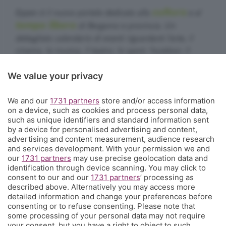
cultura
Eppen è il nuovo portale dedicato alla
e al
tempo libero
di Bergamo e provincia. Un
dettagliato calendario di eventi riguardanti l'arte, il
cinema, la musica, il teatro, lo sport, l'outdoor, il
food&drink, la famiglia, i festival, le rassegne e le
We value your privacy
sagre. E un webmagazine che ogni giorno propone
articoli di approfondimento, interviste, mini-guide,
We and our
1731 partners
store and/or access information
fotogallery e video.
Cosa succede a Bergamo.
on a device, such as cookies and process personal data,
such as unique identifiers and standard information sent
Contatti
by a device for personalised advertising and content,
Informazioni:
info@eppen.it
- 035.358754
advertising and content measurement, audience research
Redazione:
redazione@eppen.it
and services development. With your permission we and
Pubblicità:
commerciale@eppen.it
our
1731 partners
may use precise geolocation data and
identification through device scanning. You may click to
Per proporre il tuo evento
clicca qui
consent to our and our
1731 partners
’ processing as
described above. Alternatively you may access more
detailed information and change your preferences before
consenting or to refuse consenting. Please note that
some processing of your personal data may not require
your consent, but you have a right to object to such