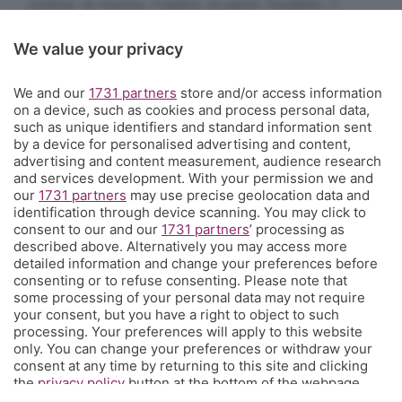
cinema, la musica, il teatro, lo sport, l'outdoor, il
food&drink, la famiglia, i festival, le rassegne e le
We value your privacy
sagre. E un webmagazine che ogni giorno propone
articoli di approfondimento, interviste, mini-guide,
We and our
1731 partners
store and/or access information
fotogallery e video.
Cosa succede a Bergamo.
on a device, such as cookies and process personal data,
such as unique identifiers and standard information sent
Contatti
by a device for personalised advertising and content,
Informazioni:
info@eppen.it
- 035.358754
advertising and content measurement, audience research
Redazione:
redazione@eppen.it
and services development. With your permission we and
Pubblicità:
commerciale@eppen.it
our
1731 partners
may use precise geolocation data and
identification through device scanning. You may click to
Per proporre il tuo evento
clicca qui
consent to our and our
1731 partners
’ processing as
described above. Alternatively you may access more
detailed information and change your preferences before
consenting or to refuse consenting. Please note that
some processing of your personal data may not require
your consent, but you have a right to object to such
processing. Your preferences will apply to this website
© COPYRIGHT 2026 - S.E.S.A.A.B. S.p.a. con sede in Viale Papa
only. You can change your preferences or withdraw your
Giovanni XXIII, 118 24121 Bergamo - E' vietata la riproduzione
consent at any time by returning to this site and clicking
anche parziale
Iscritta al Registro Imprese di Bergamo al n.243762 | Capitale
the
privacy policy
button at the bottom of the webpage.
sociale Euro 10.000.000 i.v.