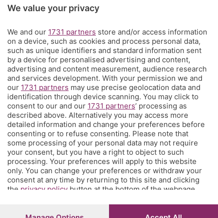
We value your privacy
sagre. E un webmagazine che ogni giorno propone
articoli di approfondimento, interviste, mini-guide,
We and our
1731 partners
store and/or access information
fotogallery e video.
Cosa succede a Bergamo.
on a device, such as cookies and process personal data,
such as unique identifiers and standard information sent
Contatti
by a device for personalised advertising and content,
Informazioni:
info@eppen.it
- 035.358754
advertising and content measurement, audience research
Redazione:
redazione@eppen.it
and services development. With your permission we and
Pubblicità:
commerciale@eppen.it
our
1731 partners
may use precise geolocation data and
identification through device scanning. You may click to
Per proporre il tuo evento
clicca qui
consent to our and our
1731 partners
’ processing as
described above. Alternatively you may access more
detailed information and change your preferences before
consenting or to refuse consenting. Please note that
some processing of your personal data may not require
your consent, but you have a right to object to such
processing. Your preferences will apply to this website
© COPYRIGHT 2026 - S.E.S.A.A.B. S.p.a. con sede in Viale Papa
only. You can change your preferences or withdraw your
Giovanni XXIII, 118 24121 Bergamo - E' vietata la riproduzione
consent at any time by returning to this site and clicking
anche parziale
Iscritta al Registro Imprese di Bergamo al n.243762 | Capitale
the
privacy policy
button at the bottom of the webpage.
sociale Euro 10.000.000 i.v.
Manage Options
Accept All