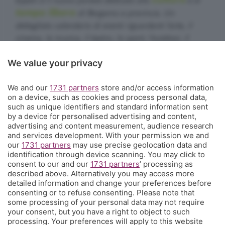
cultura
Eppen è il nuovo portale dedicato alla
e al
tempo libero
di Bergamo e provincia. Un
dettagliato calendario di eventi riguardanti l'arte, il
cinema, la musica, il teatro, lo sport, l'outdoor, il
food&drink, la famiglia, i festival, le rassegne e le
We value your privacy
sagre. E un webmagazine che ogni giorno propone
articoli di approfondimento, interviste, mini-guide,
We and our
1731 partners
store and/or access information
fotogallery e video.
Cosa succede a Bergamo.
on a device, such as cookies and process personal data,
such as unique identifiers and standard information sent
Contatti
by a device for personalised advertising and content,
Informazioni:
info@eppen.it
- 035.358754
advertising and content measurement, audience research
Redazione:
redazione@eppen.it
and services development. With your permission we and
Pubblicità:
commerciale@eppen.it
our
1731 partners
may use precise geolocation data and
identification through device scanning. You may click to
Per proporre il tuo evento
clicca qui
consent to our and our
1731 partners
’ processing as
described above. Alternatively you may access more
detailed information and change your preferences before
consenting or to refuse consenting. Please note that
some processing of your personal data may not require
your consent, but you have a right to object to such
processing. Your preferences will apply to this website
© COPYRIGHT 2026 - S.E.S.A.A.B. S.p.a. con sede in Viale Papa