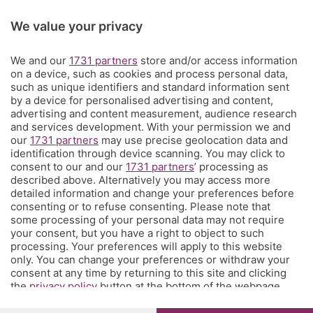
food&drink, la famiglia, i festival, le rassegne e le
We value your privacy
sagre. E un webmagazine che ogni giorno propone
articoli di approfondimento, interviste, mini-guide,
We and our
1731 partners
store and/or access information
fotogallery e video.
Cosa succede a Bergamo.
on a device, such as cookies and process personal data,
such as unique identifiers and standard information sent
Contatti
by a device for personalised advertising and content,
Informazioni:
info@eppen.it
- 035.358754
advertising and content measurement, audience research
Redazione:
redazione@eppen.it
and services development. With your permission we and
Pubblicità:
commerciale@eppen.it
our
1731 partners
may use precise geolocation data and
identification through device scanning. You may click to
Per proporre il tuo evento
clicca qui
consent to our and our
1731 partners
’ processing as
described above. Alternatively you may access more
detailed information and change your preferences before
consenting or to refuse consenting. Please note that
some processing of your personal data may not require
your consent, but you have a right to object to such
processing. Your preferences will apply to this website
© COPYRIGHT 2026 - S.E.S.A.A.B. S.p.a. con sede in Viale Papa
only. You can change your preferences or withdraw your
Giovanni XXIII, 118 24121 Bergamo - E' vietata la riproduzione
consent at any time by returning to this site and clicking
anche parziale
Iscritta al Registro Imprese di Bergamo al n.243762 | Capitale
the
privacy policy
button at the bottom of the webpage.
sociale Euro 10.000.000 i.v.