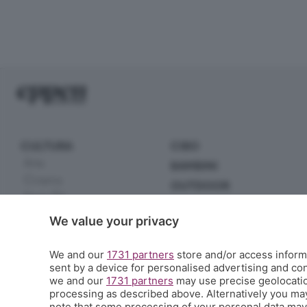
CULTURA
CIBO
Arte
BAMBINI
Cinema
OUTDOOR
Serie TV
EXTRA
Incontri
We value your privacy
Scuola
Letteratura
Sport
Musica
We and our
1731 partners
store and/or access informa
Tecnologia
sent by a device for personalised advertising and c
Spettacoli
Handmade
we and our
1731 partners
may use precise geolocation
Teatro
Green
processing as described above. Alternatively you ma
Scienza
note that some processing of your personal data may n