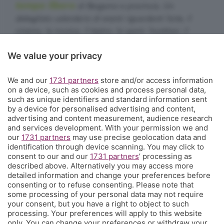
tempo libero
di Bergamo e provincia. Un
dettagliato calendario di eventi riguardanti l'arte, il
cinema, la musica, il teatro, lo sport, l'outdoor, il
food&drink, la famiglia, i festival, le rassegne e le
We value your privacy
sagre. E un webmagazine che ogni giorno propone
articoli di approfondimento, interviste, mini-guide,
We and our
1731 partners
store and/or access information
fotogallery e video.
Cosa succede a Bergamo.
on a device, such as cookies and process personal data,
such as unique identifiers and standard information sent
Contatti
by a device for personalised advertising and content,
Informazioni:
info@eppen.it
- 035.358754
advertising and content measurement, audience research
Redazione:
redazione@eppen.it
and services development. With your permission we and
Pubblicità:
commerciale@eppen.it
our
1731 partners
may use precise geolocation data and
identification through device scanning. You may click to
Per proporre il tuo evento
clicca qui
consent to our and our
1731 partners
’ processing as
described above. Alternatively you may access more
detailed information and change your preferences before
consenting or to refuse consenting. Please note that
some processing of your personal data may not require
your consent, but you have a right to object to such
processing. Your preferences will apply to this website
© COPYRIGHT 2026 - S.E.S.A.A.B. S.p.a. con sede in Viale Papa
only. You can change your preferences or withdraw your
Giovanni XXIII, 118 24121 Bergamo - E' vietata la riproduzione