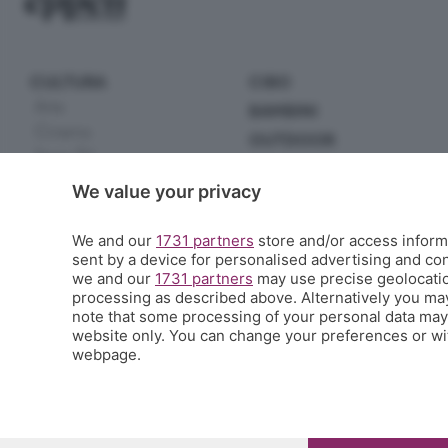
CULTURA
CIBO
Arte
BAMBINI
Cinema
OUTDOOR
Serie TV
EXTRA
Incontri
We value your privacy
Scuola
Letteratura
Sport
Musica
We and our
1731 partners
store and/or access informa
Tecnologia
sent by a device for personalised advertising and c
Spettacoli
Handmade
we and our
1731 partners
may use precise geolocation
Teatro
Green
processing as described above. Alternatively you ma
Scienza
note that some processing of your personal data may n
Appuntamenti
website only. You can change your preferences or wit
Altro
webpage.
© COPYRIGHT 2026 - S.E.S.A.A.B. S.p.a. con sede in Viale Papa Giovanni XXIII