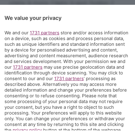
cinema, la musica, il teatro, lo sport, l'outdoor, il
food&drink, la famiglia, i festival, le rassegne e le
We value your privacy
sagre. E un webmagazine che ogni giorno propone
articoli di approfondimento, interviste, mini-guide,
We and our
1731 partners
store and/or access information
fotogallery e video.
Cosa succede a Bergamo.
on a device, such as cookies and process personal data,
such as unique identifiers and standard information sent
Contatti
by a device for personalised advertising and content,
Informazioni:
info@eppen.it
- 035.358754
advertising and content measurement, audience research
Redazione:
redazione@eppen.it
and services development. With your permission we and
Pubblicità:
commerciale@eppen.it
our
1731 partners
may use precise geolocation data and
identification through device scanning. You may click to
Per proporre il tuo evento
clicca qui
consent to our and our
1731 partners
’ processing as
described above. Alternatively you may access more
detailed information and change your preferences before
consenting or to refuse consenting. Please note that
some processing of your personal data may not require
your consent, but you have a right to object to such
processing. Your preferences will apply to this website
© COPYRIGHT 2026 - S.E.S.A.A.B. S.p.a. con sede in Viale Papa
only. You can change your preferences or withdraw your
Giovanni XXIII, 118 24121 Bergamo - E' vietata la riproduzione
consent at any time by returning to this site and clicking
anche parziale
Iscritta al Registro Imprese di Bergamo al n.243762 | Capitale
the
privacy policy
button at the bottom of the webpage.
sociale Euro 10.000.000 i.v.