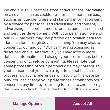
tempo libero
di Bergamo e provincia. Un
dettagliato calendario di eventi riguardanti l'arte, il
We and our
1731 partners
store and/or access information
on a device, such as cookies and process personal data,
cinema, la musica, il teatro, lo sport, l'outdoor, il
such as unique identifiers and standard information sent
food&drink, la famiglia, i festival, le rassegne e le
by a device for personalised advertising and content,
sagre. E un webmagazine che ogni giorno propone
advertising and content measurement, audience research
and services development. With your permission we and
articoli di approfondimento, interviste, mini-guide,
our
1731 partners
may use precise geolocation data and
fotogallery e video.
Cosa succede a Bergamo.
identification through device scanning. You may click to
consent to our and our
1731 partners
’ processing as
Contatti
described above. Alternatively you may access more
detailed information and change your preferences before
Informazioni:
info@eppen.it
- 035.358754
consenting or to refuse consenting. Please note that
Redazione:
redazione@eppen.it
some processing of your personal data may not require
Pubblicità:
commerciale@eppen.it
your consent, but you have a right to object to such
Per proporre il tuo evento
clicca qui
processing. Your preferences will apply to this website
only. You can change your preferences or withdraw your
consent at any time by returning to this site and clicking
the
privacy policy
button at the bottom of the webpage.
Manage Options
Accept All
© COPYRIGHT 2026 - S.E.S.A.A.B. S.p.a. con sede in Viale Papa
Giovanni XXIII, 118 24121 Bergamo - E' vietata la riproduzione