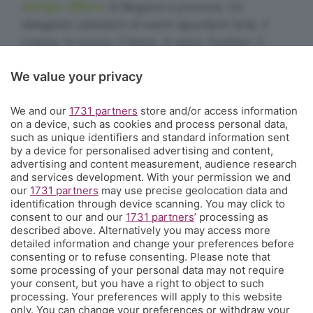
tempo libero
di Bergamo e provincia. Un
dettagliato calendario di eventi riguardanti l'arte, il
cinema, la musica, il teatro, lo sport, l'outdoor, il
food&drink, la famiglia, i festival, le rassegne e le
We value your privacy
sagre. E un webmagazine che ogni giorno propone
articoli di approfondimento, interviste, mini-guide,
We and our
1731 partners
store and/or access information
fotogallery e video.
Cosa succede a Bergamo.
on a device, such as cookies and process personal data,
such as unique identifiers and standard information sent
Contatti
by a device for personalised advertising and content,
Informazioni:
info@eppen.it
- 035.358754
advertising and content measurement, audience research
Redazione:
redazione@eppen.it
and services development. With your permission we and
Pubblicità:
commerciale@eppen.it
our
1731 partners
may use precise geolocation data and
identification through device scanning. You may click to
Per proporre il tuo evento
clicca qui
consent to our and our
1731 partners
’ processing as
described above. Alternatively you may access more
detailed information and change your preferences before
consenting or to refuse consenting. Please note that
some processing of your personal data may not require
your consent, but you have a right to object to such
processing. Your preferences will apply to this website
© COPYRIGHT 2026 - S.E.S.A.A.B. S.p.a. con sede in Viale Papa
only. You can change your preferences or withdraw your
Giovanni XXIII, 118 24121 Bergamo - E' vietata la riproduzione