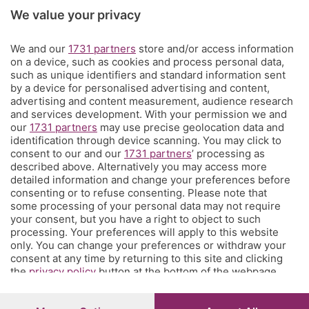
We value your privacy
sagre. E un webmagazine che ogni giorno propone
articoli di approfondimento, interviste, mini-guide,
We and our
1731 partners
store and/or access information
fotogallery e video.
Cosa succede a Bergamo.
on a device, such as cookies and process personal data,
such as unique identifiers and standard information sent
Contatti
by a device for personalised advertising and content,
Informazioni:
info@eppen.it
- 035.358754
advertising and content measurement, audience research
Redazione:
redazione@eppen.it
and services development. With your permission we and
Pubblicità:
commerciale@eppen.it
our
1731 partners
may use precise geolocation data and
identification through device scanning. You may click to
Per proporre il tuo evento
clicca qui
consent to our and our
1731 partners
’ processing as
described above. Alternatively you may access more
detailed information and change your preferences before
consenting or to refuse consenting. Please note that
some processing of your personal data may not require
your consent, but you have a right to object to such
processing. Your preferences will apply to this website
© COPYRIGHT 2026 - S.E.S.A.A.B. S.p.a. con sede in Viale Papa
only. You can change your preferences or withdraw your
Giovanni XXIII, 118 24121 Bergamo - E' vietata la riproduzione
consent at any time by returning to this site and clicking
anche parziale
Iscritta al Registro Imprese di Bergamo al n.243762 | Capitale
the
privacy policy
button at the bottom of the webpage.
sociale Euro 10.000.000 i.v.