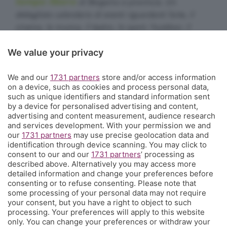
tempo libero
di Bergamo e provincia. Un
dettagliato calendario di eventi riguardanti l'arte, il
cinema, la musica, il teatro, lo sport, l'outdoor, il
food&drink, la famiglia, i festival, le rassegne e le
We value your privacy
sagre. E un webmagazine che ogni giorno propone
articoli di approfondimento, interviste, mini-guide,
We and our
1731 partners
store and/or access information
fotogallery e video.
Cosa succede a Bergamo.
on a device, such as cookies and process personal data,
such as unique identifiers and standard information sent
Contatti
by a device for personalised advertising and content,
Informazioni:
info@eppen.it
- 035.358754
advertising and content measurement, audience research
Redazione:
redazione@eppen.it
and services development. With your permission we and
Pubblicità:
commerciale@eppen.it
our
1731 partners
may use precise geolocation data and
identification through device scanning. You may click to
Per proporre il tuo evento
clicca qui
consent to our and our
1731 partners
’ processing as
described above. Alternatively you may access more
detailed information and change your preferences before
consenting or to refuse consenting. Please note that
some processing of your personal data may not require
your consent, but you have a right to object to such
processing. Your preferences will apply to this website
© COPYRIGHT 2026 - S.E.S.A.A.B. S.p.a. con sede in Viale Papa
only. You can change your preferences or withdraw your
Giovanni XXIII, 118 24121 Bergamo - E' vietata la riproduzione