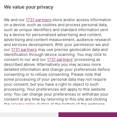
food&drink, la famiglia, i festival, le rassegne e le
We value your privacy
sagre. E un webmagazine che ogni giorno propone
articoli di approfondimento, interviste, mini-guide,
We and our
1731 partners
store and/or access information
fotogallery e video.
Cosa succede a Bergamo.
on a device, such as cookies and process personal data,
such as unique identifiers and standard information sent
Contatti
by a device for personalised advertising and content,
Informazioni:
info@eppen.it
- 035.358754
advertising and content measurement, audience research
Redazione:
redazione@eppen.it
and services development. With your permission we and
Pubblicità:
commerciale@eppen.it
our
1731 partners
may use precise geolocation data and
identification through device scanning. You may click to
Per proporre il tuo evento
clicca qui
consent to our and our
1731 partners
’ processing as
described above. Alternatively you may access more
detailed information and change your preferences before
consenting or to refuse consenting. Please note that
some processing of your personal data may not require
your consent, but you have a right to object to such
processing. Your preferences will apply to this website
© COPYRIGHT 2026 - S.E.S.A.A.B. S.p.a. con sede in Viale Papa
only. You can change your preferences or withdraw your
Giovanni XXIII, 118 24121 Bergamo - E' vietata la riproduzione
consent at any time by returning to this site and clicking
anche parziale
Iscritta al Registro Imprese di Bergamo al n.243762 | Capitale
the
privacy policy
button at the bottom of the webpage.
sociale Euro 10.000.000 i.v.