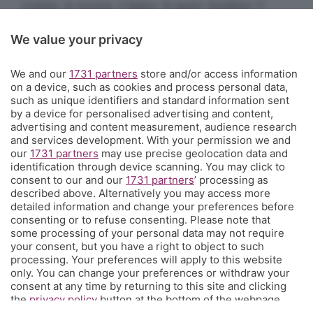
cinema, la musica, il teatro, lo sport, l'outdoor, il
food&drink, la famiglia, i festival, le rassegne e le
We value your privacy
sagre. E un webmagazine che ogni giorno propone
articoli di approfondimento, interviste, mini-guide,
We and our
1731 partners
store and/or access information
fotogallery e video.
Cosa succede a Bergamo.
on a device, such as cookies and process personal data,
such as unique identifiers and standard information sent
Contatti
by a device for personalised advertising and content,
Informazioni:
info@eppen.it
- 035.358754
advertising and content measurement, audience research
Redazione:
redazione@eppen.it
and services development. With your permission we and
Pubblicità:
commerciale@eppen.it
our
1731 partners
may use precise geolocation data and
identification through device scanning. You may click to
Per proporre il tuo evento
clicca qui
consent to our and our
1731 partners
’ processing as
described above. Alternatively you may access more
detailed information and change your preferences before
consenting or to refuse consenting. Please note that
some processing of your personal data may not require
your consent, but you have a right to object to such
processing. Your preferences will apply to this website
© COPYRIGHT 2026 - S.E.S.A.A.B. S.p.a. con sede in Viale Papa
only. You can change your preferences or withdraw your
Giovanni XXIII, 118 24121 Bergamo - E' vietata la riproduzione
consent at any time by returning to this site and clicking
anche parziale
Iscritta al Registro Imprese di Bergamo al n.243762 | Capitale
the
privacy policy
button at the bottom of the webpage.
sociale Euro 10.000.000 i.v.