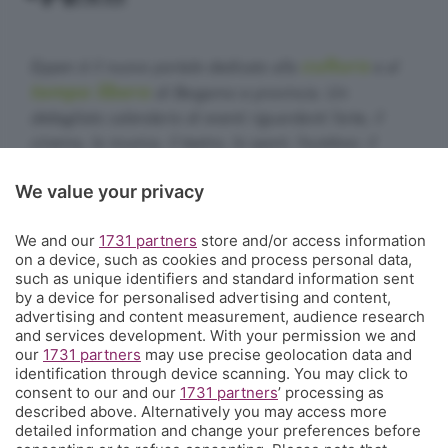
cultura
Eppen è il nuovo portale dedicato alla
e al
tempo libero
di Bergamo e provincia. Un
dettagliato calendario di eventi riguardanti l'arte, il
cinema, la musica, il teatro, lo sport, l'outdoor, il
food&drink, la famiglia, i festival, le rassegne e le
We value your privacy
sagre. E un webmagazine che ogni giorno propone
articoli di approfondimento, interviste, mini-guide,
We and our
1731 partners
store and/or access information
fotogallery e video.
Cosa succede a Bergamo.
on a device, such as cookies and process personal data,
such as unique identifiers and standard information sent
Contatti
by a device for personalised advertising and content,
Informazioni:
info@eppen.it
- 035.358754
advertising and content measurement, audience research
Redazione:
redazione@eppen.it
and services development. With your permission we and
Pubblicità:
commerciale@eppen.it
our
1731 partners
may use precise geolocation data and
identification through device scanning. You may click to
Per proporre il tuo evento
clicca qui
consent to our and our
1731 partners
’ processing as
described above. Alternatively you may access more
detailed information and change your preferences before