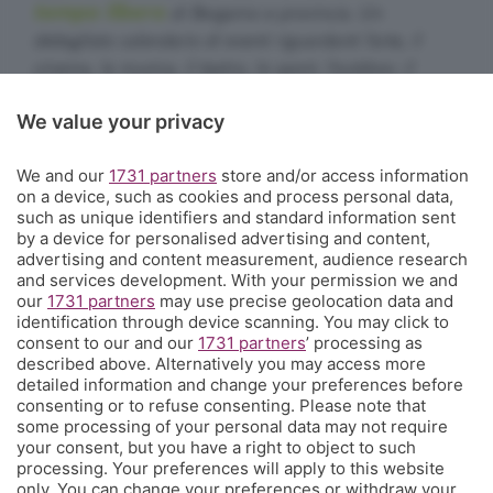
tempo libero
di Bergamo e provincia. Un
dettagliato calendario di eventi riguardanti l'arte, il
cinema, la musica, il teatro, lo sport, l'outdoor, il
food&drink, la famiglia, i festival, le rassegne e le
We value your privacy
sagre. E un webmagazine che ogni giorno propone
articoli di approfondimento, interviste, mini-guide,
We and our
1731 partners
store and/or access information
fotogallery e video.
Cosa succede a Bergamo.
on a device, such as cookies and process personal data,
such as unique identifiers and standard information sent
Contatti
by a device for personalised advertising and content,
Informazioni:
info@eppen.it
- 035.358754
advertising and content measurement, audience research
Redazione:
redazione@eppen.it
and services development. With your permission we and
Pubblicità:
commerciale@eppen.it
our
1731 partners
may use precise geolocation data and
identification through device scanning. You may click to
Per proporre il tuo evento
clicca qui
consent to our and our
1731 partners
’ processing as
described above. Alternatively you may access more
detailed information and change your preferences before
consenting or to refuse consenting. Please note that
some processing of your personal data may not require
your consent, but you have a right to object to such
processing. Your preferences will apply to this website
© COPYRIGHT 2026 - S.E.S.A.A.B. S.p.a. con sede in Viale Papa
only. You can change your preferences or withdraw your
Giovanni XXIII, 118 24121 Bergamo - E' vietata la riproduzione