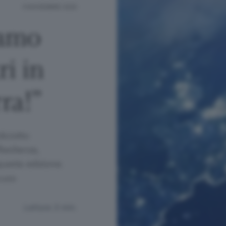
9 NOVEMBRE 2020
iamo
ri in
ra!”
iciotto
esilienza,
questa edizione.
cuso
Lettura 3 min.