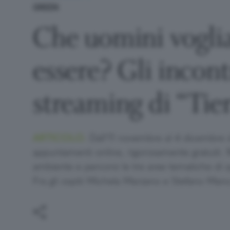
GREEN
Che uomini vogl
essere? Gli incont
streaming di “Tier
ARTICOLO.
Dall’11 novembre al 4 dicembre d
appuntamenti online, rigorosamente gratuiti. R
ambiente e percorsi le tre aree tematiche di 
Fra gli ospiti Michela Marzano e Stefano Man