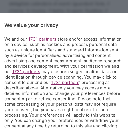
dettagliato calendario di eventi riguardanti l'arte, il
cinema, la musica, il teatro, lo sport, l'outdoor, il
food&drink, la famiglia, i festival, le rassegne e le
We value your privacy
sagre. E un webmagazine che ogni giorno propone
articoli di approfondimento, interviste, mini-guide,
We and our
1731 partners
store and/or access information
fotogallery e video.
Cosa succede a Bergamo.
on a device, such as cookies and process personal data,
such as unique identifiers and standard information sent
Contatti
by a device for personalised advertising and content,
Informazioni:
info@eppen.it
- 035.358754
advertising and content measurement, audience research
Redazione:
redazione@eppen.it
and services development. With your permission we and
Pubblicità:
commerciale@eppen.it
our
1731 partners
may use precise geolocation data and
identification through device scanning. You may click to
Per proporre il tuo evento
clicca qui
consent to our and our
1731 partners
’ processing as
described above. Alternatively you may access more
detailed information and change your preferences before
consenting or to refuse consenting. Please note that
some processing of your personal data may not require
your consent, but you have a right to object to such
processing. Your preferences will apply to this website
© COPYRIGHT 2026 - S.E.S.A.A.B. S.p.a. con sede in Viale Papa
only. You can change your preferences or withdraw your
Giovanni XXIII, 118 24121 Bergamo - E' vietata la riproduzione
consent at any time by returning to this site and clicking
anche parziale