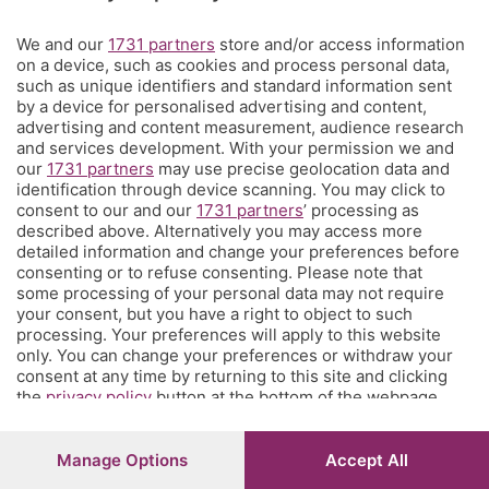
We and our
1731 partners
store and/or access information
on a device, such as cookies and process personal data,
such as unique identifiers and standard information sent
28
Auditorium Centro Congressi
Gio
Novembre
by a device for personalised advertising and content,
Papa G…
Bergamo
advertising and content measurement, audience research
h.17:00 / 18:30
and services development. With your permission we and
our
1731 partners
may use precise geolocation data and
identification through device scanning. You may click to
consent to our and our
1731 partners
’ processing as
described above. Alternatively you may access more
detailed information and change your preferences before
consenting or to refuse consenting. Please note that
some processing of your personal data may not require
your consent, but you have a right to object to such
processing. Your preferences will apply to this website
only. You can change your preferences or withdraw your
consent at any time by returning to this site and clicking
EVENTO CONCLUSO
the
privacy policy
button at the bottom of the webpage.
Manage Options
Accept All