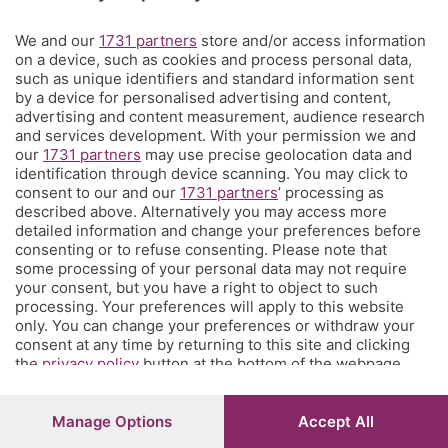
14
Circolo Astrofili Bergamaschi
Ven
Febbraio
Oss.…
Aviatico
We and our
1731 partners
store and/or access information
h.21:30
on a device, such as cookies and process personal data,
such as unique identifiers and standard information sent
by a device for personalised advertising and content,
advertising and content measurement, audience research
and services development. With your permission we and
our
1731 partners
may use precise geolocation data and
identification through device scanning. You may click to
consent to our and our
1731 partners
’ processing as
described above. Alternatively you may access more
detailed information and change your preferences before
consenting or to refuse consenting. Please note that
some processing of your personal data may not require
EVENTO CONCLUSO
your consent, but you have a right to object to such
processing. Your preferences will apply to this website
only. You can change your preferences or withdraw your
consent at any time by returning to this site and clicking
the
privacy policy
button at the bottom of the webpage.
Manage Options
Accept All