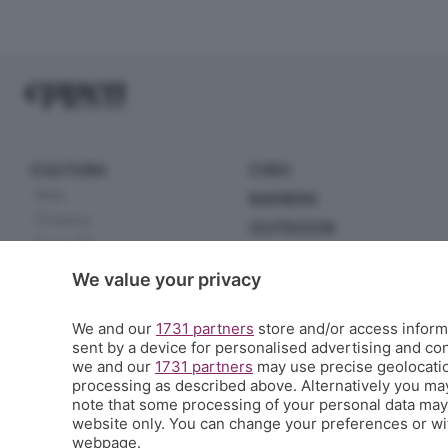
CULTURA
CIBO
Arte
BAMBINI
Cinema
OUTDOOR
Serie TV
EXTRA
Incontri
We value your privacy
Scuola
Letteratura
Sport
Musica
We and our
1731 partners
store and/or access informa
Tecnologia
sent by a device for personalised advertising and c
Spettacoli
Handmade
we and our
1731 partners
may use precise geolocation
Teatro
Green
processing as described above. Alternatively you ma
Scienza
note that some processing of your personal data may n
Appuntamenti
website only. You can change your preferences or wit
Altro
webpage.