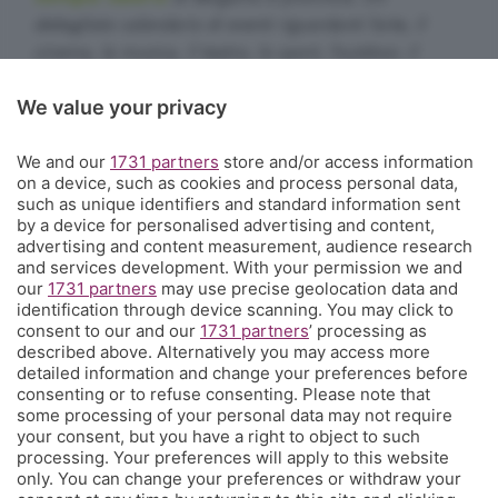
dettagliato calendario di eventi riguardanti l'arte, il
cinema, la musica, il teatro, lo sport, l'outdoor, il
food&drink, la famiglia, i festival, le rassegne e le
We value your privacy
sagre. E un webmagazine che ogni giorno propone
articoli di approfondimento, interviste, mini-guide,
We and our
1731 partners
store and/or access information
fotogallery e video.
Cosa succede a Bergamo.
on a device, such as cookies and process personal data,
such as unique identifiers and standard information sent
Contatti
by a device for personalised advertising and content,
Informazioni:
info@eppen.it
- 035.358754
advertising and content measurement, audience research
Redazione:
redazione@eppen.it
and services development. With your permission we and
Pubblicità:
commerciale@eppen.it
our
1731 partners
may use precise geolocation data and
identification through device scanning. You may click to
Per proporre il tuo evento
clicca qui
consent to our and our
1731 partners
’ processing as
described above. Alternatively you may access more
detailed information and change your preferences before
consenting or to refuse consenting. Please note that
some processing of your personal data may not require
your consent, but you have a right to object to such
processing. Your preferences will apply to this website
© COPYRIGHT 2026 - S.E.S.A.A.B. S.p.a. con sede in Viale Papa
only. You can change your preferences or withdraw your
Giovanni XXIII, 118 24121 Bergamo - E' vietata la riproduzione
anche parziale