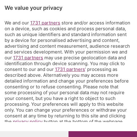
food&drink, la famiglia, i festival, le rassegne e le
We value your privacy
sagre. E un webmagazine che ogni giorno propone
articoli di approfondimento, interviste, mini-guide,
We and our
1731 partners
store and/or access information
fotogallery e video.
Cosa succede a Bergamo.
on a device, such as cookies and process personal data,
such as unique identifiers and standard information sent
Contatti
by a device for personalised advertising and content,
Informazioni:
info@eppen.it
- 035.358754
advertising and content measurement, audience research
Redazione:
redazione@eppen.it
and services development. With your permission we and
Pubblicità:
commerciale@eppen.it
our
1731 partners
may use precise geolocation data and
identification through device scanning. You may click to
Per proporre il tuo evento
clicca qui
consent to our and our
1731 partners
’ processing as
described above. Alternatively you may access more
detailed information and change your preferences before
consenting or to refuse consenting. Please note that
some processing of your personal data may not require
your consent, but you have a right to object to such
processing. Your preferences will apply to this website
© COPYRIGHT 2026 - S.E.S.A.A.B. S.p.a. con sede in Viale Papa
only. You can change your preferences or withdraw your
Giovanni XXIII, 118 24121 Bergamo - E' vietata la riproduzione
consent at any time by returning to this site and clicking
anche parziale
Iscritta al Registro Imprese di Bergamo al n.243762 | Capitale
the
privacy policy
button at the bottom of the webpage.
sociale Euro 10.000.000 i.v.