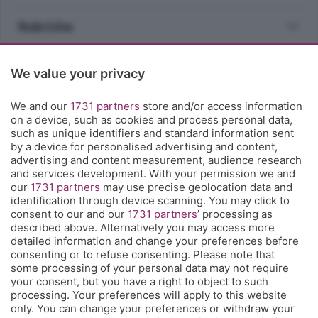
Rubriche
Territorio
We value your privacy
Servizi
We and our
1731 partners
store and/or access information
on a device, such as cookies and process personal data,
such as unique identifiers and standard information sent
Chi Siamo
by a device for personalised advertising and content,
advertising and content measurement, audience research
and services development. With your permission we and
Community
our
1731 partners
may use precise geolocation data and
identification through device scanning. You may click to
consent to our and our
1731 partners
’ processing as
Network
described above. Alternatively you may access more
detailed information and change your preferences before
consenting or to refuse consenting. Please note that
some processing of your personal data may not require
your consent, but you have a right to object to such
processing. Your preferences will apply to this website
only. You can change your preferences or withdraw your
© COPYRIGHT 2026 - S.E.S.A.A.B. S.p.a. con sede in Viale