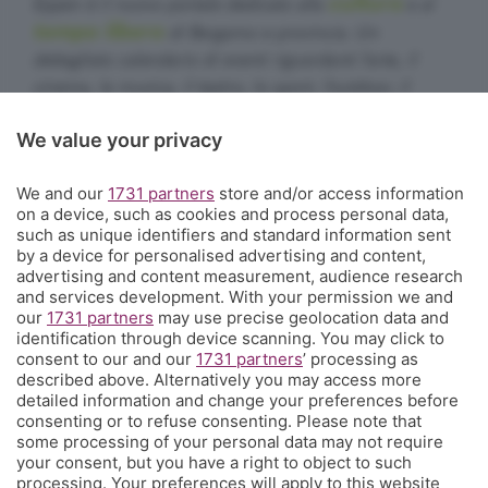
cultura
Eppen è il nuovo portale dedicato alla
e al
tempo libero
di Bergamo e provincia. Un
dettagliato calendario di eventi riguardanti l'arte, il
cinema, la musica, il teatro, lo sport, l'outdoor, il
food&drink, la famiglia, i festival, le rassegne e le
We value your privacy
sagre. E un webmagazine che ogni giorno propone
articoli di approfondimento, interviste, mini-guide,
We and our
1731 partners
store and/or access information
fotogallery e video.
Cosa succede a Bergamo.
on a device, such as cookies and process personal data,
such as unique identifiers and standard information sent
Contatti
by a device for personalised advertising and content,
Informazioni:
info@eppen.it
- 035.358754
advertising and content measurement, audience research
Redazione:
redazione@eppen.it
and services development. With your permission we and
Pubblicità:
commerciale@eppen.it
our
1731 partners
may use precise geolocation data and
identification through device scanning. You may click to
Per proporre il tuo evento
clicca qui
consent to our and our
1731 partners
’ processing as
described above. Alternatively you may access more
detailed information and change your preferences before
consenting or to refuse consenting. Please note that
some processing of your personal data may not require
your consent, but you have a right to object to such
processing. Your preferences will apply to this website
© COPYRIGHT 2026 - S.E.S.A.A.B. S.p.a. con sede in Viale Papa