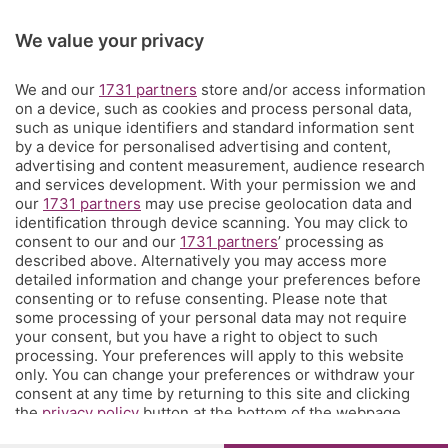
food&drink, la famiglia, i festival, le rassegne e le
We value your privacy
sagre. E un webmagazine che ogni giorno propone
articoli di approfondimento, interviste, mini-guide,
We and our
1731 partners
store and/or access information
fotogallery e video.
Cosa succede a Bergamo.
on a device, such as cookies and process personal data,
such as unique identifiers and standard information sent
Contatti
by a device for personalised advertising and content,
Informazioni:
info@eppen.it
- 035.358754
advertising and content measurement, audience research
Redazione:
redazione@eppen.it
and services development. With your permission we and
Pubblicità:
commerciale@eppen.it
our
1731 partners
may use precise geolocation data and
identification through device scanning. You may click to
Per proporre il tuo evento
clicca qui
consent to our and our
1731 partners
’ processing as
described above. Alternatively you may access more
detailed information and change your preferences before
consenting or to refuse consenting. Please note that
some processing of your personal data may not require
your consent, but you have a right to object to such
processing. Your preferences will apply to this website
© COPYRIGHT 2026 - S.E.S.A.A.B. S.p.a. con sede in Viale Papa
only. You can change your preferences or withdraw your
Giovanni XXIII, 118 24121 Bergamo - E' vietata la riproduzione
consent at any time by returning to this site and clicking
anche parziale
Iscritta al Registro Imprese di Bergamo al n.243762 | Capitale
the
privacy policy
button at the bottom of the webpage.
sociale Euro 10.000.000 i.v.