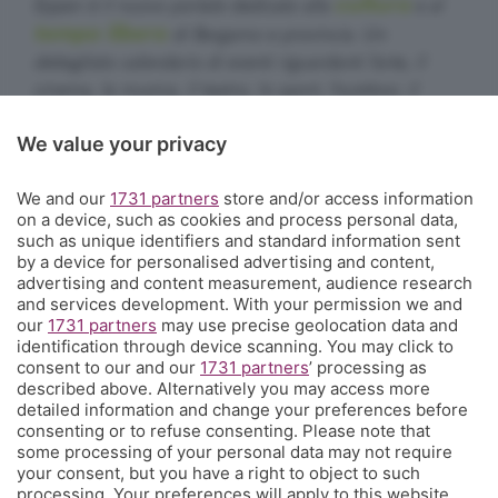
cultura
Eppen è il nuovo portale dedicato alla
e al
tempo libero
di Bergamo e provincia. Un
dettagliato calendario di eventi riguardanti l'arte, il
cinema, la musica, il teatro, lo sport, l'outdoor, il
food&drink, la famiglia, i festival, le rassegne e le
We value your privacy
sagre. E un webmagazine che ogni giorno propone
articoli di approfondimento, interviste, mini-guide,
We and our
1731 partners
store and/or access information
fotogallery e video.
Cosa succede a Bergamo.
on a device, such as cookies and process personal data,
such as unique identifiers and standard information sent
Contatti
by a device for personalised advertising and content,
Informazioni:
info@eppen.it
- 035.358754
advertising and content measurement, audience research
Redazione:
redazione@eppen.it
and services development. With your permission we and
Pubblicità:
commerciale@eppen.it
our
1731 partners
may use precise geolocation data and
identification through device scanning. You may click to
Per proporre il tuo evento
clicca qui
consent to our and our
1731 partners
’ processing as
described above. Alternatively you may access more
detailed information and change your preferences before
consenting or to refuse consenting. Please note that
some processing of your personal data may not require
your consent, but you have a right to object to such
processing. Your preferences will apply to this website
© COPYRIGHT 2026 - S.E.S.A.A.B. S.p.a. con sede in Viale Papa