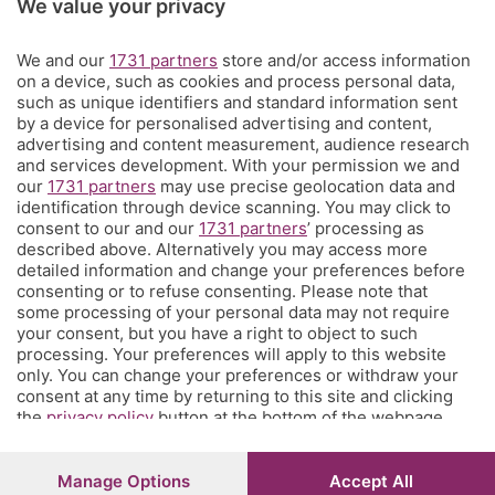
We value your privacy
sagre. E un webmagazine che ogni giorno propone
articoli di approfondimento, interviste, mini-guide,
We and our
1731 partners
store and/or access information
fotogallery e video.
Cosa succede a Bergamo.
on a device, such as cookies and process personal data,
such as unique identifiers and standard information sent
Contatti
by a device for personalised advertising and content,
Informazioni:
info@eppen.it
- 035.358754
advertising and content measurement, audience research
Redazione:
redazione@eppen.it
and services development. With your permission we and
Pubblicità:
commerciale@eppen.it
our
1731 partners
may use precise geolocation data and
identification through device scanning. You may click to
Per proporre il tuo evento
clicca qui
consent to our and our
1731 partners
’ processing as
described above. Alternatively you may access more
detailed information and change your preferences before
consenting or to refuse consenting. Please note that
some processing of your personal data may not require
your consent, but you have a right to object to such
processing. Your preferences will apply to this website
© COPYRIGHT 2026 - S.E.S.A.A.B. S.p.a. con sede in Viale Papa
only. You can change your preferences or withdraw your
Giovanni XXIII, 118 24121 Bergamo - E' vietata la riproduzione
consent at any time by returning to this site and clicking
anche parziale
Iscritta al Registro Imprese di Bergamo al n.243762 | Capitale
the
privacy policy
button at the bottom of the webpage.
sociale Euro 10.000.000 i.v.
Manage Options
Accept All