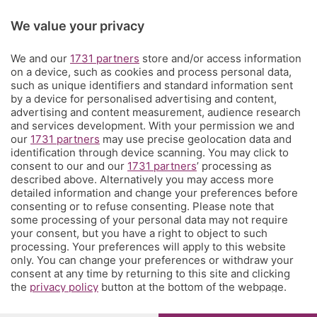
We value your privacy
Territorio
We and our
1731 partners
store and/or access information
on a device, such as cookies and process personal data,
Servizi
such as unique identifiers and standard information sent
by a device for personalised advertising and content,
advertising and content measurement, audience research
Chi Siamo
and services development. With your permission we and
our
1731 partners
may use precise geolocation data and
identification through device scanning. You may click to
Community
consent to our and our
1731 partners
’ processing as
described above. Alternatively you may access more
Network
detailed information and change your preferences before
consenting or to refuse consenting. Please note that
some processing of your personal data may not require
your consent, but you have a right to object to such
processing. Your preferences will apply to this website
only. You can change your preferences or withdraw your
consent at any time by returning to this site and clicking
© COPYRIGHT 2026 - S.E.S.A.A.B. S.p.a. con sede in Viale
the
privacy policy
button at the bottom of the webpage.
Papa Giovanni XXIII, 118 24121 Bergamo - E' vietata la
riproduzione anche parziale