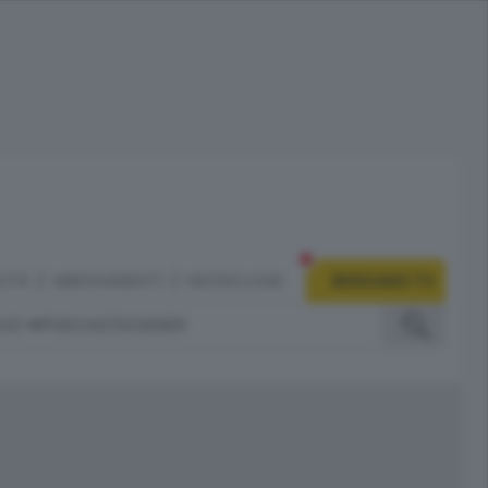
CITÀ
ABBONAMENTI
NECROLOGIE
BERGAMO TV
IZI
PODCAST
DOSSIER