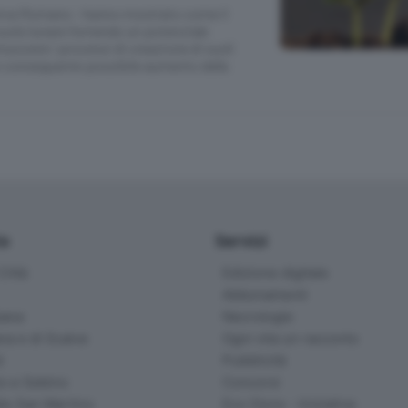
osserva Romano - hanno mostrato come il
suolo lunare fornendo un potenziale
uovere i processi di creazione di suoli
un conseguente possibile aumento della
io
Servizi
ittà
Edizione digitale
Abbonamenti
ana
Necrologie
na e di Scalve
Ogni vita un racconto
d
Pubblicità
o e Sebino
Concorsi
lle San Martino
Eco Store - Iniziative