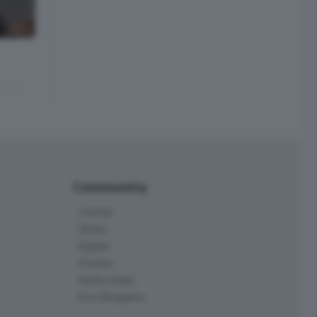
Community
Corner
Skille
Eppen
Orobie
Delta Index
Eco.Bergamo