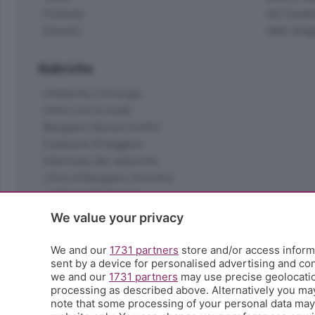
Podcast
Val Cavall
Dossier
Valle Ima
Rubriche
Ambiente e Energia
Amici con la coda
Bergamo Senza Confini
Il piacere di leggere
Interviste allo specchio
L'Eco di Bergamo Incontra
La Buona Domenica
La salute
We value your privacy
Le tue foto
Moda e tendenze
We and our
1731 partners
store and/or access informa
Orobie
sent by a device for personalised advertising and c
we and our
1731 partners
may use precise geolocation
La domenica del villaggio
processing as described above. Alternatively you ma
Ricette (quasi) perfette
note that some processing of your personal data may n
Scienza e Tecnologia