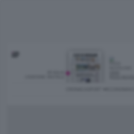
SFOGLIA
OGGI
L’EDIZIONE DIGITALE
POCO NUVO
CRONACA
SPORT
ECONOMIA
C
Ambiente e Energia
Bergamo Città
Classifica UEFA C
Ami
Eppen
League
La rivista online dedicata al
Bergamo Senza Confini
Val Brembana
Il 
al tempo libero di Bergamo 
Classifiche