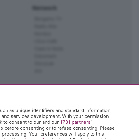
Network
Bergamo TV
Radio Alta
Kendoo
L'Eco Cafè
Case in festa
Edoomark
StoryLab
Ark
uch as unique identifiers and standard information
h and services development. With your permission
k to consent to our and our
1731 partners
’
s before consenting or to refuse consenting. Please
 processing. Your preferences will apply to this