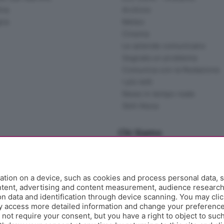
ina
Archivio
gna
Meteo
Cinema
Le aziende comunicano
Segnala un problema
Comunica con la Redazione
I più letti
News in tempo reale
Skill Alexa
Chi Siamo
Redazione
Editore
Contatti
tion on a device, such as cookies and process personal data, s
Collabora con noi
ontent, advertising and content measurement, audience researc
 data and identification through device scanning. You may clic
Privacy e Policy
y access more detailed information and change your preference
ot require your consent, but you have a right to object to such