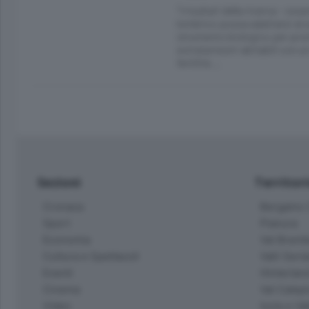
"I risultati della ricerca - 
lombrico possa adattarsi al 
strumento biologico per prom
extraterrestri abitabili con 
fertilità …
Sezioni
Territor
Cronaca
Bergamo C
Sport
Pianura
Economia
Val Bremb
Cultura e Spettacoli
Valli Seria
Eventi
Hinterlan
Cinema
Val Calepi
Video
Isola e Va