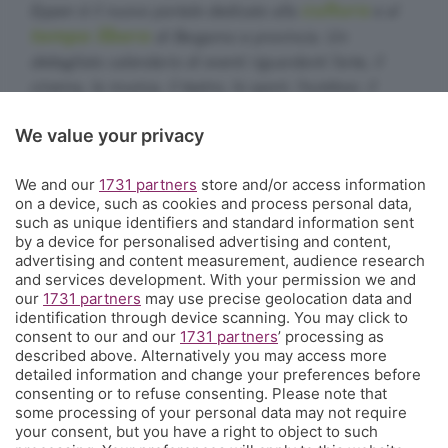
cultura
Eppen è il nuovo portale dedicato alla
e al
tempo libero
di Bergamo e provincia. Un
dettagliato calendario di eventi riguardanti l'arte, il
cinema, la musica, il teatro, lo sport, l'outdoor, il
food&drink, la famiglia, i festival, le rassegne e le
We value your privacy
sagre. E un webmagazine che ogni giorno propone
articoli di approfondimento, interviste, mini-guide,
We and our
1731 partners
store and/or access information
fotogallery e video.
Cosa succede a Bergamo.
on a device, such as cookies and process personal data,
such as unique identifiers and standard information sent
Contatti
by a device for personalised advertising and content,
Informazioni:
info@eppen.it
- 035.358754
advertising and content measurement, audience research
Redazione:
redazione@eppen.it
and services development. With your permission we and
Pubblicità:
commerciale@eppen.it
our
1731 partners
may use precise geolocation data and
identification through device scanning. You may click to
Per proporre il tuo evento
clicca qui
consent to our and our
1731 partners
’ processing as
described above. Alternatively you may access more
detailed information and change your preferences before
consenting or to refuse consenting. Please note that
some processing of your personal data may not require
your consent, but you have a right to object to such