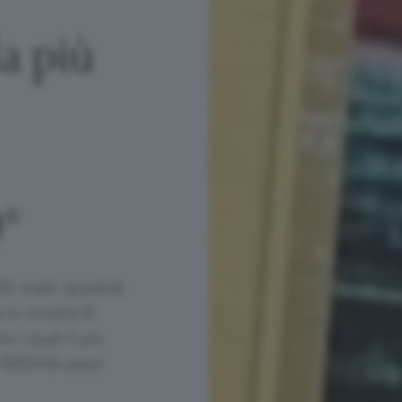
a più
®
00 metri quadrati
à in mostra 8
 i quali il più
 500mila pezzi