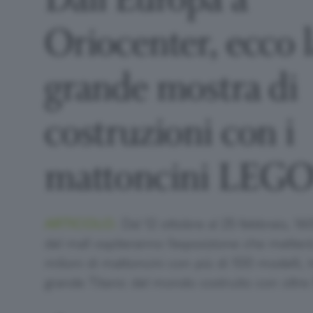
Oriocenter, ecco l
grande mostra di
costruzioni con i
mattoncini LEGO
ARTICOLO.
Dal 12 ottobre al 25 febbraio, 16
del mall ospiteranno l’esposizione che metter
milioni di mattoncini con più di 100 modelli, tra
grande Titanic del mondo costruito con oltre