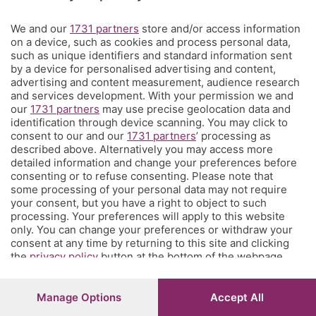
Punta Almana, sguardi da cartolina sul Lago
We and our
1731 partners
store and/or access information
on a device, such as cookies and process personal data,
d’Iseo
such as unique identifiers and standard information sent
by a device for personalised advertising and content,
ARTICOLO.
L’itinerario verso la montagna più alta
advertising and content measurement, audience research
del Sebino è lungo poco più di nove chilometri …
and services development. With your permission we and
our
1731 partners
may use precise geolocation data and
identification through device scanning. You may click to
consent to our and our
1731 partners
’ processing as
described above. Alternatively you may access more
detailed information and change your preferences before
consenting or to refuse consenting. Please note that
some processing of your personal data may not require
your consent, but you have a right to object to such
processing. Your preferences will apply to this website
only. You can change your preferences or withdraw your
consent at any time by returning to this site and clicking
the
privacy policy
button at the bottom of the webpage.
Manage Options
Accept All