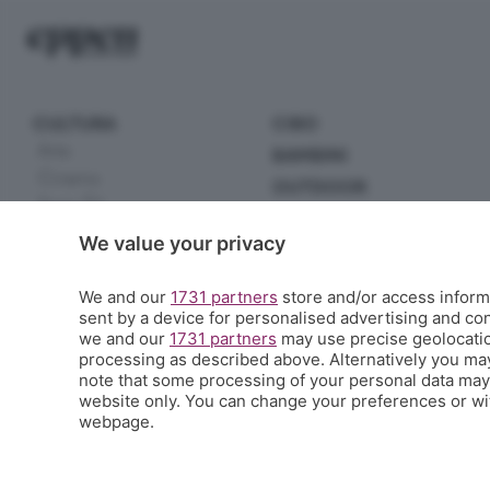
CULTURA
CIBO
Arte
BAMBINI
Cinema
OUTDOOR
Serie TV
EXTRA
Incontri
We value your privacy
Scuola
Letteratura
Sport
Musica
We and our
1731 partners
store and/or access informa
Tecnologia
sent by a device for personalised advertising and c
Spettacoli
Handmade
we and our
1731 partners
may use precise geolocation
Teatro
Green
processing as described above. Alternatively you ma
Scienza
note that some processing of your personal data may n
Appuntamenti
website only. You can change your preferences or wit
Altro
webpage.