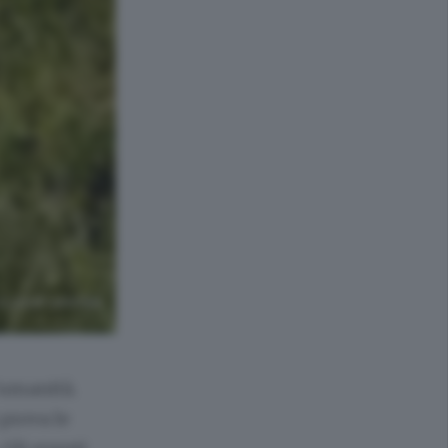
a pivot centrale
l’umanità.
 prova le