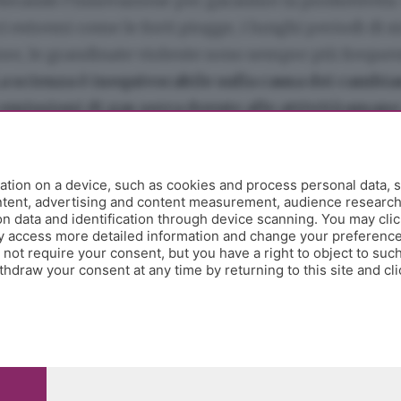
lerando l’innovazione per garantire la produttività.
 estremi come le forti piogge, i lunghi periodi di sic
ore, le grandinate violente sono sempre più freque
a scienza è inequivocabile sulla causa dei cambi
 emissioni di gas serra dovute alle attività umane
zione industriale.
I gas serra intrappolano il calore
ra, aumentandone la temperatura e, di conseguenza,
tion on a device, such as cookies and process personal data, s
er gli eventi meteorologici, che diventano più inten
ontent, advertising and content measurement, audience researc
orobica di fronte alla sfida della crisi climatica è il 
 data and identification through device scanning. You may clic
y access more detailed information and change your preference
to di eco.bergamo.
ot require your consent, but you have a right to object to such
hdraw your consent at any time by returning to this site and cl
 di Coldiretti Bergamo,
Davide Borella
, anticipa qua
pali per le aziende orobiche: «Oggi seminati in cam
ti, da raccogliere nella prima metà di giugno. Poi a
 le coltivazioni di ulivi e gli alberi da frutto. La pre