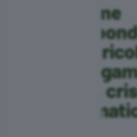
Come
rispon
l’agrico
bergam
alla cris
climati