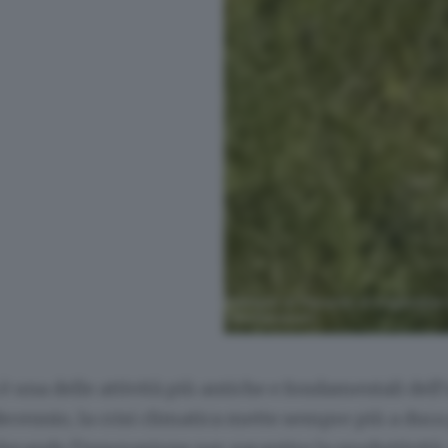
Esempio di impianto di irrigazione 
(Shutterstock)
 è una delle attività più antiche e fondamentali del
ecennio, la crisi climatica mette sempre più a dura