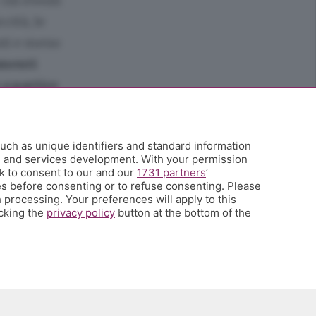
 Gli eventi
cità, le
nti e meno
amenti
 a partire
 l’energia
uch as unique identifiers and standard information
si.
h and services development. With your permission
tema di
k to consent to our and our
1731 partners
’
s before consenting or to refuse consenting. Please
 processing. Your preferences will apply to this
icking the
privacy policy
button at the bottom of the
li siano le
po abbiamo
rriveranno il
occupazione