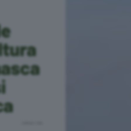
de
ltura
asca
i
ca
Lettura 1 min.