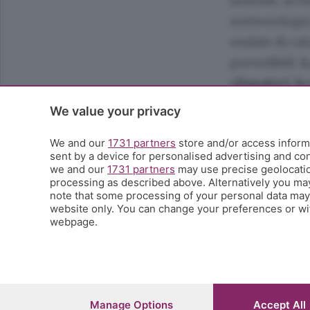
aziende, acce
meteorologici
ondate di cal
prevedibili.
L
climatici: le
dalla rivolu
We value your privacy
nell’atmosfe
We and our
1731 partners
store and/or access informa
disponibile p
sent by a device for personalised advertising and c
L’agricoltura 
we and our
1731 partners
may use precise geolocation
processing as described above. Alternatively you ma
questo inser
note that some processing of your personal data may n
website only. You can change your preferences or wit
webpage.
Il presidente
sfide princi
orzi e frumen
mais, le viti,
Manage Options
Accept All