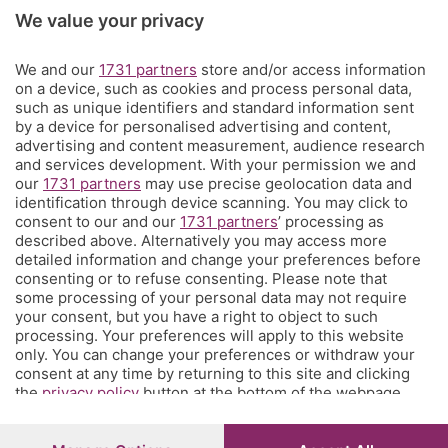
We value your privacy
sagre. E un webmagazine che ogni giorno propone
articoli di approfondimento, interviste, mini-guide,
We and our
1731 partners
store and/or access information
fotogallery e video.
Cosa succede a Bergamo.
on a device, such as cookies and process personal data,
such as unique identifiers and standard information sent
Contatti
by a device for personalised advertising and content,
Informazioni:
info@eppen.it
- 035.358754
advertising and content measurement, audience research
Redazione:
redazione@eppen.it
and services development. With your permission we and
Pubblicità:
commerciale@eppen.it
our
1731 partners
may use precise geolocation data and
identification through device scanning. You may click to
Per proporre il tuo evento
clicca qui
consent to our and our
1731 partners
’ processing as
described above. Alternatively you may access more
detailed information and change your preferences before
consenting or to refuse consenting. Please note that
some processing of your personal data may not require
your consent, but you have a right to object to such
processing. Your preferences will apply to this website
© COPYRIGHT 2026 - S.E.S.A.A.B. S.p.a. con sede in Viale Papa
only. You can change your preferences or withdraw your
Giovanni XXIII, 118 24121 Bergamo - E' vietata la riproduzione
consent at any time by returning to this site and clicking
anche parziale
Iscritta al Registro Imprese di Bergamo al n.243762 | Capitale
the
privacy policy
button at the bottom of the webpage.
sociale Euro 10.000.000 i.v.