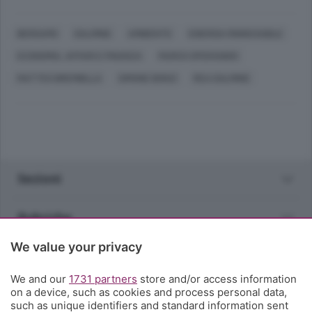
BERGAMO
DALMINE
AMBIENTE
ENERGIA RINNOVABILE
ECONOMIA, AFFARI E FINANZA
MARCO SPERANDIO
MATTEO BREMBILLA
SIMONE BONZI
REA DALMINE
Sezioni
Rubriche
We value your privacy
Territorio
We and our
1731 partners
store and/or access information
on a device, such as cookies and process personal data,
Servizi
such as unique identifiers and standard information sent