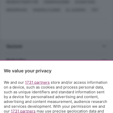
INCIDENTI MARITTIMI
CONSERVAZIONE
ECOSISTEMA
GREENPEACE
ANADOLU AJANSI
AL JAZEERA
TRT
Sezioni
Rubriche
We value your privacy
Territorio
We and our
1731 partners
store and/or access information
on a device, such as cookies and process personal data,
Servizi
such as unique identifiers and standard information sent
by a device for personalised advertising and content,
advertising and content measurement, audience research
Chi Siamo
and services development. With your permission we and
our
1731 partners
may use precise geolocation data and